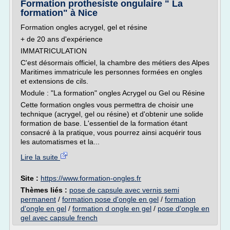
Formation prothesiste ongulaire " La
formation" à Nice
Formation ongles acrygel, gel et résine
+ de 20 ans d'expérience
IMMATRICULATION
C'est désormais officiel, la chambre des métiers des Alpes
Maritimes immatricule les personnes formées en ongles
et extensions de cils.
Module : "La formation" ongles Acrygel ou Gel ou Résine
Cette formation ongles vous permettra de choisir une
technique (acrygel, gel ou résine) et d'obtenir une solide
formation de base. L'essentiel de la formation étant
consacré à la pratique, vous pourrez ainsi acquérir tous
les automatismes et la...
Lire la suite
Site :
https://www.formation-ongles.fr
Thèmes liés :
pose de capsule avec vernis semi
permanent
/
formation pose d'ongle en gel
/
formation
d'ongle en gel
/
formation d ongle en gel
/
pose d'ongle en
gel avec capsule french