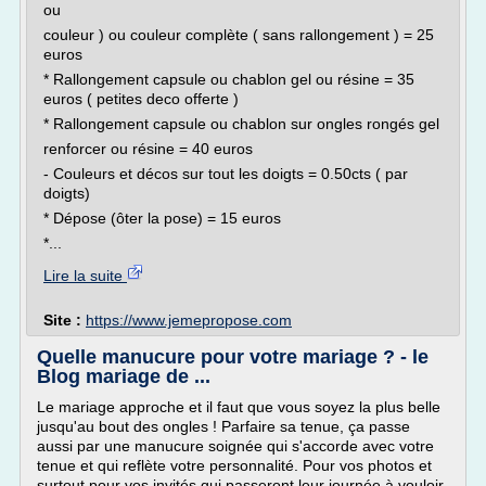
ou
couleur ) ou couleur complète ( sans rallongement ) = 25
euros
* Rallongement capsule ou chablon gel ou résine = 35
euros ( petites deco offerte )
* Rallongement capsule ou chablon sur ongles rongés gel
renforcer ou résine = 40 euros
- Couleurs et décos sur tout les doigts = 0.50cts ( par
doigts)
* Dépose (ôter la pose) = 15 euros
*...
Lire la suite
Site :
https://www.jemepropose.com
Quelle manucure pour votre mariage ? - le
Blog mariage de ...
Le mariage approche et il faut que vous soyez la plus belle
jusqu'au bout des ongles ! Parfaire sa tenue, ça passe
aussi par une manucure soignée qui s'accorde avec votre
tenue et qui reflète votre personnalité. Pour vos photos et
surtout pour vos invités qui passeront leur journée à vouloir