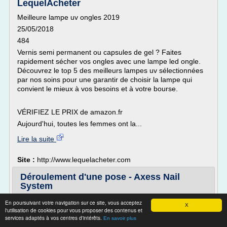
LequelAcheter
Meilleure lampe uv ongles 2019
25/05/2018
484
Vernis semi permanent ou capsules de gel ? Faites
rapidement sécher vos ongles avec une lampe led ongle.
Découvrez le top 5 des meilleurs lampes uv sélectionnées
par nos soins pour une garantir de choisir la lampe qui
convient le mieux à vos besoins et à votre bourse.
VÉRIFIEZ LE PRIX de amazon.fr
Aujourd'hui, toutes les femmes ont la...
Lire la suite
Site :
http://www.lequelacheter.com
Déroulement d'une pose - Axess Nail
System
> Déroulement d'une pose
En poursuivant votre navigation sur ce site, vous acceptez
X
l'utilisation de cookies pour vous proposer des contenus et
Technique de pose D'ONGLES
services adaptés à vos centres d'intérêts.
En savoir plus
Il est important d'éviter de faire une manucure