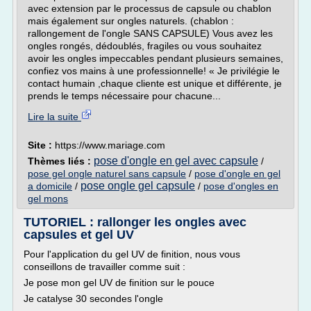
avec extension par le processus de capsule ou chablon
mais également sur ongles naturels. (chablon :
rallongement de l'ongle SANS CAPSULE) Vous avez les
ongles rongés, dédoublés, fragiles ou vous souhaitez
avoir les ongles impeccables pendant plusieurs semaines,
confiez vos mains à une professionnelle! « Je privilégie le
contact humain ,chaque cliente est unique et différente, je
prends le temps nécessaire pour chacune...
Lire la suite
Site :
https://www.mariage.com
pose d'ongle en gel avec capsule
Thèmes liés :
/
pose gel ongle naturel sans capsule
/
pose d'ongle en gel
pose ongle gel capsule
a domicile
/
/
pose d'ongles en
gel mons
TUTORIEL : rallonger les ongles avec
capsules et gel UV
Pour l'application du gel UV de finition, nous vous
conseillons de travailler comme suit :
Je pose mon gel UV de finition sur le pouce
Je catalyse 30 secondes l'ongle