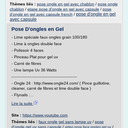
Thèmes liés :
pose ongle en gel avec chablon
/
pose ongle
chablon
/
etape pose d'ongle en gel avec capsule
/
pose
pose d'ongle en gel
d'ongle en gel avec capsule french
/
avec capsule
Pose D'ongles en Gel
- Lime spéciale faux ongles grain 100/180
- Lime à ongles double face
- Polissoir 4 faces
- Pinceau Plat pour gel uv
- Carré de fibres
- Une lampe Uv 36 Watts
----------------------------------------------
- Ongle 24 : http://www.ongle24.com/ ( Pince guillotine,
cleaner, carré de fibres et lime double face )
- Flynails :...
Lire la suite
Site :
https://www.youtube.com
Thèmes liés :
faux ongle gel sans lampe uv
/
pose
d'ongle gel uv sans capsule
/
/
video pose faux ongles gel uv