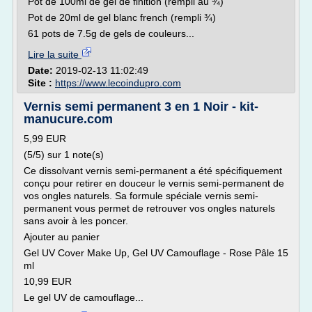
Pot de 100ml de gel de finition (rempli au ¾)
Pot de 20ml de gel blanc french (rempli ¾)
61 pots de 7.5g de gels de couleurs...
Lire la suite
Date:
2019-02-13 11:02:49
Site :
https://www.lecoindupro.com
Vernis semi permanent 3 en 1 Noir - kit-
manucure.com
5,99 EUR
(5/5) sur 1 note(s)
Ce dissolvant vernis semi-permanent a été spécifiquement
conçu pour retirer en douceur le vernis semi-permanent de
vos ongles naturels. Sa formule spéciale vernis semi-
permanent vous permet de retrouver vos ongles naturels
sans avoir à les poncer.
Ajouter au panier
Gel UV Cover Make Up, Gel UV Camouflage - Rose Pâle 15
ml
10,99 EUR
Le gel UV de camouflage...