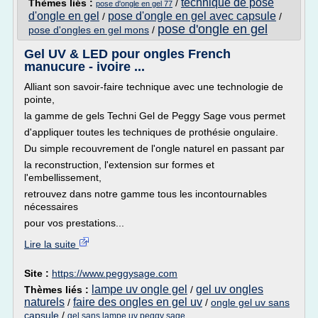
technique de pose
Thèmes liés :
/
pose d'ongle en gel 77
d'ongle en gel
pose d'ongle en gel avec capsule
/
/
pose d'ongle en gel
pose d'ongles en gel mons
/
Gel UV & LED pour ongles French
manucure - ivoire ...
Alliant son savoir-faire technique avec une technologie de
pointe,
la gamme de gels Techni Gel de Peggy Sage vous permet
d'appliquer toutes les techniques de prothésie ongulaire.
Du simple recouvrement de l'ongle naturel en passant par
la reconstruction, l'extension sur formes et
l'embellissement,
retrouvez dans notre gamme tous les incontournables
nécessaires
pour vos prestations...
Lire la suite
Site :
https://www.peggysage.com
lampe uv ongle gel
gel uv ongles
Thèmes liés :
/
naturels
faire des ongles en gel uv
/
/
ongle gel uv sans
capsule
/
gel sans lampe uv peggy sage