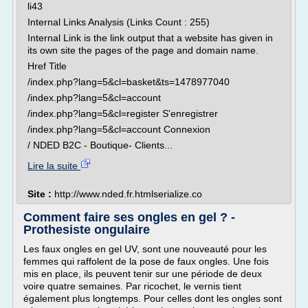
li43
Internal Links Analysis (Links Count : 255)
Internal Link is the link output that a website has given in
its own site the pages of the page and domain name.
Href Title
/index.php?lang=5&cl=basket&ts=1478977040
/index.php?lang=5&cl=account
/index.php?lang=5&cl=register S'enregistrer
/index.php?lang=5&cl=account Connexion
/ NDED B2C - Boutique- Clients...
Lire la suite
Site :
http://www.nded.fr.htmlserialize.co
Comment faire ses ongles en gel ? -
Prothesiste ongulaire
Les faux ongles en gel UV, sont une nouveauté pour les
femmes qui raffolent de la pose de faux ongles. Une fois
mis en place, ils peuvent tenir sur une période de deux
voire quatre semaines. Par ricochet, le vernis tient
également plus longtemps. Pour celles dont les ongles sont