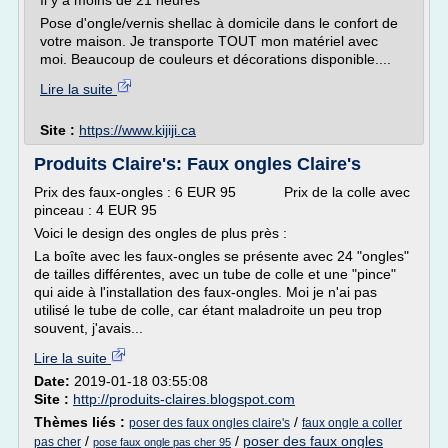
Il y a moins de 21 heures
Pose d'ongle/vernis shellac à domicile dans le confort de
votre maison. Je transporte TOUT mon matériel avec
moi. Beaucoup de couleurs et décorations disponible....
Lire la suite
Site :
https://www.kijiji.ca
Produits Claire's: Faux ongles Claire's
Prix des faux-ongles : 6 EUR 95 Prix de la colle avec
pinceau : 4 EUR 95
Voici le design des ongles de plus près :
La boîte avec les faux-ongles se présente avec 24 "ongles"
de tailles différentes, avec un tube de colle et une "pince"
qui aide à l'installation des faux-ongles. Moi je n'ai pas
utilisé le tube de colle, car étant maladroite un peu trop
souvent, j'avais...
Lire la suite
Date:
2019-01-18 03:55:08
Site :
http://produits-claires.blogspot.com
Thèmes liés :
/
poser des faux ongles claire's
faux ongle a coller
/
/
poser des faux ongles
pas cher
pose faux ongle pas cher 95