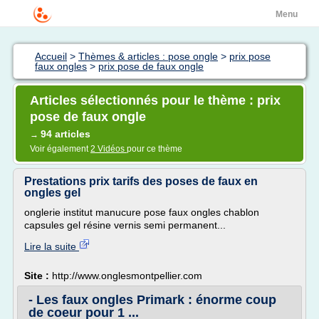
Menu
Accueil
>
Thèmes & articles : pose ongle
>
prix pose
faux ongles
>
prix pose de faux ongle
Articles sélectionnés pour le thème : prix
pose de faux ongle
94 articles
→
Voir également
2 Vidéos
pour ce thème
Prestations prix tarifs des poses de faux en
ongles gel
onglerie institut manucure pose faux ongles chablon
capsules gel résine vernis semi permanent...
Lire la suite
Site :
http://www.onglesmontpellier.com
- Les faux ongles Primark : énorme coup
de coeur pour 1 ...