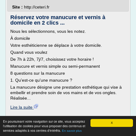
Site :
http://ceteri.fr
Réservez votre manucure et vernis à
domicile en 2 clics ...
Nous les sélectionnons, vous les notez.
À domicile
Votre esthéticienne se déplace à votre domicile.
Quand vous voulez
De 7h à 22h, 7j/7, choisissez votre horaire !
Manucure et vernis simple ou semi-permanent
8 questions sur la manucure
1. Qu'est-ce qu'une manucure ?
La manucure désigne une prestation esthétique qui vise à
embellir et prendre soin de vos mains et de vos ongles.
Réalisée...
Lire la suite
Site :
https://www.wecasa.fr
En poursuivant votre navigation sur ce site, vous acceptez
X
l'utilisation de cookies pour vous proposer des contenus et
Capsule ongle : résine ou gel, pose et
services adaptés à vos centres d'intérêts.
En savoir plus
dépose, on vous dit ...