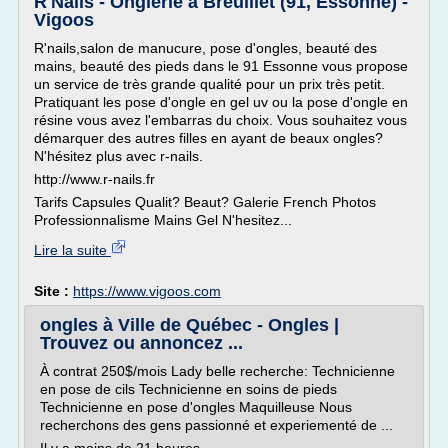
R'Nails - Onglerie à Breuillet (91, Essonne) -
Vigoos
R'nails,salon de manucure, pose d'ongles, beauté des
mains, beauté des pieds dans le 91 Essonne vous propose
un service de très grande qualité pour un prix très petit.
Pratiquant les pose d'ongle en gel uv ou la pose d'ongle en
résine vous avez l'embarras du choix. Vous souhaitez vous
démarquer des autres filles en ayant de beaux ongles?
N'hésitez plus avec r-nails.
http://www.r-nails.fr
Tarifs Capsules Qualit? Beaut? Galerie French Photos
Professionnalisme Mains Gel N'hesitez...
Lire la suite
Site :
https://www.vigoos.com
ongles à Ville de Québec - Ongles |
Trouvez ou annoncez ...
À contrat 250$/mois Lady belle recherche: Technicienne
en pose de cils Technicienne en soins de pieds
Technicienne en pose d'ongles Maquilleuse Nous
recherchons des gens passionné et experiementé de ...