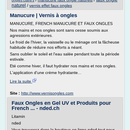
/
manucure faux ongle naturels
/
ongles claire's
naturel
/
vernis effet faux ongles
Manucure | Vernis à ongles
MANUCURE, FRENCH MANUCURE ET FAUX ONGLES
Nos mains et nos ongles sont sans cesse soumis aux
agressions extérieures.
Le froid de l'hiver, la vaisselle ou le ménage ont la fâcheuse
habitude de réduire nos efforts a néant.
Sans oublier le soleil et l'eau salée pendant toute la période
estivale.
Eté comme hiver, il faut hydrater nos mains et nos ongles.
L'application d'une crème hydratante...
Lire la suite
Site :
http://www.vernisongles.com
Faux Ongles en Gel UV et Produits pour
French ... - nded.ch
Litamin
nded
Vous trouverez dans la boutique en ligne nded tout pour