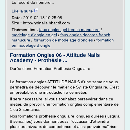
Le record du nombre...
Lire la suite
Date:
2019-02-13 10:25:08
Site :
http://rydnails.bbactif.com
Thèmes liés :
faux ongles gel french manucure
/
modelage d'ongle en gel
/
faux ongles decores french
manucure
/
formation de modelage d'ongles
/
formation
en modelage d ongle
Formation Ongles 06 - Attitude Nails
Academy - Prothésie ...
Durée d'une Formation Prothesie Ongulaire :
La formation ongles ATTITUDE NAILS d'une semaine vous
permettra de découvrir le métier de Syliste Ongulaire. C'est
un préalable, une introduction à ce métier.
Il sera nécessaire, si vous souhaitez persévérer dans ce
métier, de prévoir une formation ongles complémentaire de
1 ou 2 semaines.
Nos formations prothesie ongulaire longues durées (jusqu'à
8 semaines) vous donnent aussi l'occasion d'atteindre
plusieurs niveaux de compétence et ainsi pouvoir maîtriser