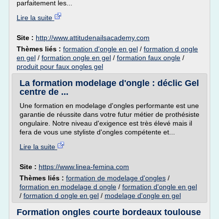
parfaitement les...
Lire la suite
Site :
http://www.attitudenailsacademy.com
Thèmes liés :
formation d'ongle en gel
/
formation d ongle
en gel
/
formation ongle en gel
/
formation faux ongle
/
produit pour faux ongles gel
La formation modelage d'ongle : déclic Gel
centre de ...
Une formation en modelage d'ongles performante est une
garantie de réussite dans votre futur métier de prothésiste
ongulaire. Notre niveau d'exigence est très élevé mais il
fera de vous une styliste d'ongles compétente et...
Lire la suite
Site :
https://www.linea-femina.com
Thèmes liés :
formation de modelage d'ongles
/
formation en modelage d ongle
/
formation d'ongle en gel
/
formation d ongle en gel
/
modelage d'ongle en gel
Formation ongles courte bordeaux toulouse