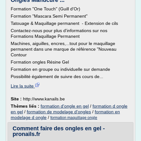
Ongles Manucure ...
Formation "One Touch" (Guill d'Or)
Formation "Mascara Semi Permanent"
Tatouage & Maquillage permanent - Extension de cils
Contactez-nous pour plus d'informations sur nos
Formations Maquillage Permanent
Machines, aiguilles, encres,...tout pour le maquillage
permanent dans une marque de référence "Nouveau
Contour
Formation ongles Résine Gel
Formation en groupe ou individuelle sur demande
Possibilité également de suivre des cours de...
Lire la suite
Site :
http://www.kanails.be
Thèmes liés :
formation d'ongle en gel
/
formation d ongle
en gel
/
formation de modelage d'ongles
/
formation en
modelage d ongle
/
formation maquillage ongle
Comment faire des ongles en gel -
pronails.fr