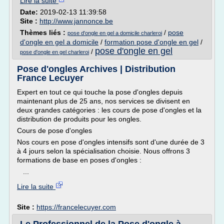
Lire la suite
Date:
2019-02-13 11:39:58
Site :
http://www.jannonce.be
Thèmes liés :
/
pose
pose d'ongle en gel a domicile charleroi
d'ongle en gel a domicile
/
formation pose d'ongle en gel
/
pose d'ongle en gel
/
pose d'ongle en gel charleroi
Pose d'ongles Archives | Distribution
France Lecuyer
Expert en tout ce qui touche la pose d'ongles depuis
maintenant plus de 25 ans, nos services se divisent en
deux grandes catégories : les cours de pose d'ongles et la
distribution de produits pour les ongles.
Cours de pose d'ongles
Nos cours en pose d'ongles intensifs sont d'une durée de 3
à 4 jours selon la spécialisation choisie. Nous offrons 3
formations de base en poses d'ongles :
...
Lire la suite
Site :
https://francelecuyer.com