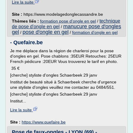
Lire la suite
Site :
https://www.modelagedonglecassandre.be
technique
Thèmes liés :
formation pose d'ongle en gel
/
manucure pose d'ongles
de pose d'ongle en gel
/
gel
pose d'ongle en gel
/
/
formation d'ongle en gel
- Quefaire.be
Je me déplace dans la région de charleroi pour la pose
d'ongles en gel. Pose chablons :35EUR Retouches: 25EUR
French pédicure :20EUR Vous trouverez le tarif en photo.
35 €
[cherche] styliste d'ongles Schaerbeek 29 janv
Institut de beauté situé à Schaerbeek cherche d'urgence
une styliste d'ongles veuillez me contacter au 0484/551.
[cherche] styliste d'ongles Schaerbeek 29 janv
Institut...
Lire la suite
Site :
https://www.quefaire.be
Pose de faux-ongles - LYON (69) -