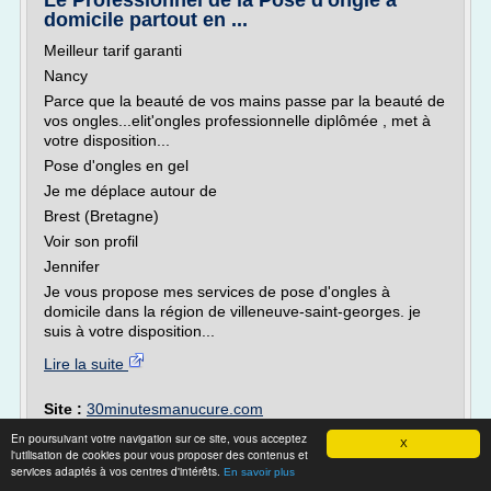
Le Professionnel de la Pose d'ongle à
domicile partout en ...
Meilleur tarif garanti
Nancy
Parce que la beauté de vos mains passe par la beauté de
vos ongles...elit'ongles professionnelle diplômée , met à
votre disposition...
Pose d'ongles en gel
Je me déplace autour de
Brest (Bretagne)
Voir son profil
Jennifer
Je vous propose mes services de pose d'ongles à
domicile dans la région de villeneuve-saint-georges. je
suis à votre disposition...
Lire la suite
Site :
30minutesmanucure.com
En poursuivant votre navigation sur ce site, vous acceptez
Votre centre de formation pose et modelage
X
l'utilisation de cookies pour vous proposer des contenus et
d’ongles à ...
services adaptés à vos centres d'intérêts.
En savoir plus