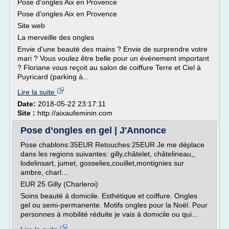
Pose d'ongles Aix en Provence
Pose d'ongles Aix en Provence
Site web
La merveille des ongles
Envie d'une beauté des mains ? Envie de surprendre votre
mari ? Vous voulez être belle pour un événement important
? Floriane vous reçoit au salon de coiffure Terre et Ciel à
Puyricard (parking à...
Lire la suite
Date:
2018-05-22 23:17:11
Site :
http://aixaufeminin.com
Pose d’ongles en gel | J'Annonce
Pose chablons:35EUR Retouches:25EUR Je me déplace
dans les regions suivantes: gilly,châtelet, châtelineau,,
lodelinsart, jumet, gosselies,couillet,montignies sur
ambre, charl...
EUR 25 Gilly (Charleroi)
Soins beauté á domicile. Esthétique et coiffure. Ongles
gel ou semi-permanente. Motifs ongles pour la Noël. Pour
personnes á mobilité réduite je vais á domicile ou qui...