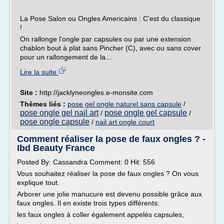
La Pose Salon ou Ongles Americains : C'est du classique
!
On rallonge l'ongle par capsules ou par une extension
chablon bout à plat sans Pincher (C), avec ou sans cover
pour un rallongement de la...
Lire la suite
Site :
http://jacklyneongles.e-monsite.com
Thèmes liés :
pose gel ongle naturel sans capsule
/
pose ongle gel nail art
pose ongle gel capsule
/
/
pose ongle capsule
/
nail art ongle court
Comment réaliser la pose de faux ongles ? -
Ibd Beauty France
Posted By: Cassandra Comment: 0 Hit: 556
Vous souhaitez réaliser la pose de faux ongles ? On vous
explique tout.
Arborer une jolie manucure est devenu possible grâce aux
faux ongles. Il en existe trois types différents:
les faux ongles à coller également appelés capsules,