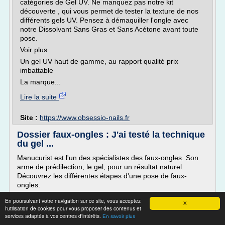
catégories de Gel UV. Ne manquez pas notre kit
découverte , qui vous permet de tester la texture de nos
différents gels UV. Pensez à démaquiller l'ongle avec
notre Dissolvant Sans Gras et Sans Acétone avant toute
pose.
Voir plus
Un gel UV haut de gamme, au rapport qualité prix
imbattable
La marque...
Lire la suite
Site :
https://www.obsessio-nails.fr
Dossier faux-ongles : J'ai testé la technique
du gel ...
Manucurist est l'un des spécialistes des faux-ongles. Son
arme de prédilection, le gel, pour un résultat naturel.
Découvrez les différentes étapes d'une pose de faux-
ongles.
Avide d'en savoir plus sur la pose de faux-ongles , je me
En poursuivant votre navigation sur ce site, vous acceptez
X
suis rendue dan l'un des centres de la beauté de l'ongle, à
l'utilisation de cookies pour vous proposer des contenus et
l'institut Manucurist d'Opéra. Arrivée sur place, j'ai
services adaptés à vos centres d'intérêts.
En savoir plus
découvert un institut de taille humaine,...