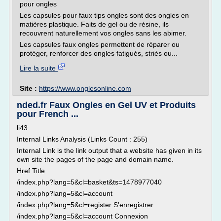
pour ongles
Les capsules pour faux tips ongles sont des ongles en
matières plastique. Faits de gel ou de résine, ils
recouvrent naturellement vos ongles sans les abimer.
Les capsules faux ongles permettent de réparer ou
protéger, renforcer des ongles fatigués, striés ou...
Lire la suite
Site :
https://www.onglesonline.com
nded.fr Faux Ongles en Gel UV et Produits
pour French ...
li43
Internal Links Analysis (Links Count : 255)
Internal Link is the link output that a website has given in its
own site the pages of the page and domain name.
Href Title
/index.php?lang=5&cl=basket&ts=1478977040
/index.php?lang=5&cl=account
/index.php?lang=5&cl=register S'enregistrer
/index.php?lang=5&cl=account Connexion