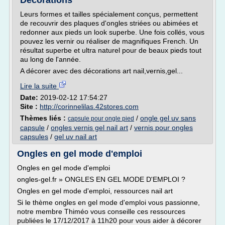
Décorations
Leurs formes et tailles spécialement conçus, permettent
de recouvrir des plaques d'ongles striées ou abimées et
redonner aux pieds un look superbe. Une fois collés, vous
pouvez les vernir ou réaliser de magnifiques French. Un
résultat superbe et ultra naturel pour de beaux pieds tout
au long de l'année.
A décorer avec des décorations art nail,vernis,gel...
Lire la suite
Date:
2019-02-12 17:54:27
Site :
http://corinnelilas.42stores.com
Thèmes liés :
/
ongle gel uv sans
capsule pour ongle pied
capsule
/
ongles vernis gel nail art
/
vernis pour ongles
capsules
/
gel uv nail art
Ongles en gel mode d'emploi
Ongles en gel mode d'emploi
ongles-gel.fr » ONGLES EN GEL MODE D'EMPLOI ?
Ongles en gel mode d'emploi, ressources nail art
Si le thème ongles en gel mode d'emploi vous passionne,
notre membre Thiméo vous conseille ces ressources
publiées le 17/12/2017 à 11h20 pour vous aider à décorer