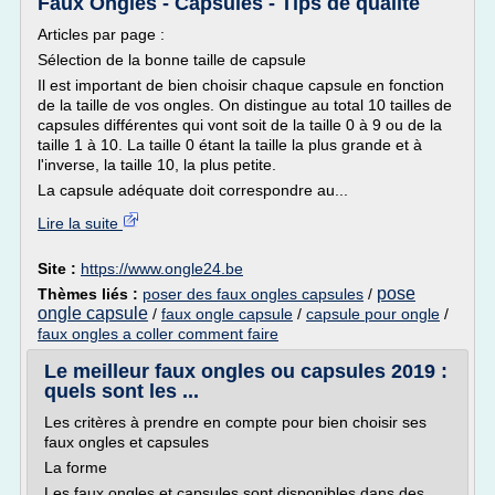
Faux Ongles - Capsules - Tips de qualité
Articles par page :
Sélection de la bonne taille de capsule
Il est important de bien choisir chaque capsule en fonction
de la taille de vos ongles. On distingue au total 10 tailles de
capsules différentes qui vont soit de la taille 0 à 9 ou de la
taille 1 à 10. La taille 0 étant la taille la plus grande et à
l'inverse, la taille 10, la plus petite.
La capsule adéquate doit correspondre au...
Lire la suite
Site :
https://www.ongle24.be
pose
Thèmes liés :
poser des faux ongles capsules
/
ongle capsule
/
faux ongle capsule
/
capsule pour ongle
/
faux ongles a coller comment faire
Le meilleur faux ongles ou capsules 2019 :
quels sont les ...
Les critères à prendre en compte pour bien choisir ses
faux ongles et capsules
La forme
Les faux ongles et capsules sont disponibles dans des