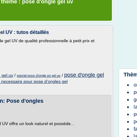
e thème : pose d'ongle gel uv
 UV : tutos détaillés
 gel UV de qualité professionnelle à petit prix et
Thèm
pose d'ongle gel
 gel uv
/
/
tutoriel pose d'ongle en gel uv
l necessaire pour pose d'ongles gel
o
p
g
n: Pose d'ongles
l
p
p
el UV offre un look naturel et possède...
f
l