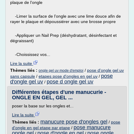
plaque de l'ongle
-Limer la surface de l'ongle avec une lime douce afin de
rayer le plaque et dépoussiérer avec une brosse propre
-Appliquer un Nail Prep (déshydratant, désinfectant et
dégraissant)
-Choississez vos...
Lire la suite
Thèmes liés :
/
pose d'ongle gel uv
ongle gel uv mode d'emploi
pose
sans capsule
/
etapes pose d'ongles en gel uv
/
d'ongle gel uv
pose d ongle gel uv
/
Différentes étapes d'une manucurie -
ONGLE EN GEL, GEL ...
poser la base sur les ongles et...
Lire la suite
manucure pose d'ongles gel
Thèmes liés :
/
pose
pose manucure
d'ongle en gel etape par etape
/
ongle gel
pose d'ongle en gel
pose ongle
/
/