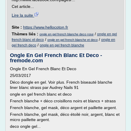
Cet article...
Lire la suite
Site :
https://www.hellocoton.fr
Thèmes liés :
/
ongle en gel
ongle en gel french blanche deco rose
/
/
french blanc et deco
ongle en
ongle en gel french blanche et deco
/
gel french deco
ongle en gel french blanche
Ongle En Gel French Blanc Et Deco -
fremode.com
Ongle En Gel French Blanc Et Deco
25/03/2017
Déco dongle en gel. Voir plus. French biseauté blanche
liner blanc strass par Audrey Nails 91
ongle en gel french blanc et deco
French blanche + déco croisillons noirs et blancs + strass
French blanche, gel mask, déco argent et paillette argent.
French blanche, gel mask, déco étoilé noir, argent, blanc et
micro paillette argent.
deco ongle gel...