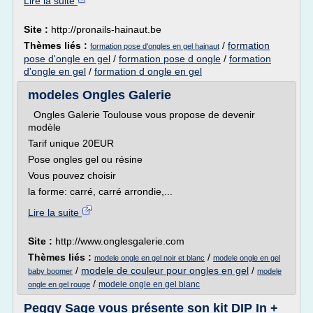
Lire la suite
Site :
http://pronails-hainaut.be
Thèmes liés :
/
formation
formation pose d'ongles en gel hainaut
pose d'ongle en gel
/
formation pose d ongle
/
formation
d'ongle en gel
/
formation d ongle en gel
modeles Ongles Galerie
Ongles Galerie Toulouse vous propose de devenir
modèle
Tarif unique 20EUR
Pose ongles gel ou résine
Vous pouvez choisir
la forme: carré, carré arrondie,...
Lire la suite
Site :
http://www.onglesgalerie.com
Thèmes liés :
/
modele ongle en gel noir et blanc
modele ongle en gel
/
modele de couleur pour ongles en gel
/
baby boomer
modele
/
modele ongle en gel blanc
ongle en gel rouge
Peggy Sage vous présente son kit DIP In +