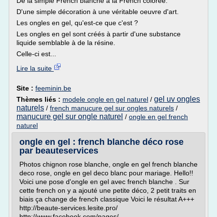
De la simple French blanche à la French colorée.
D'une simple décoration à une véritable oeuvre d'art.
Les ongles en gel, qu'est-ce que c'est ?
Les ongles en gel sont créés à partir d'une substance
liquide semblable à de la résine.
Celle-ci est...
Lire la suite
Site :
feeminin.be
gel uv ongles
Thèmes liés :
modele ongle en gel naturel
/
naturels
/
french manucure gel sur ongles naturels
/
manucure gel sur ongle naturel
/
ongle en gel french
naturel
ongle en gel : french blanche déco rose
par beauteservices
Photos chignon rose blanche, ongle en gel french blanche
deco rose, ongle en gel deco blanc pour mariage. Hello!!
Voici une pose d'ongle en gel avec french blanche . Sur
cette french on y a ajouté une petite déco, 2 petit traits en
biais ça change de french classique Voici le résultat A+++
http://beaute-services.lesite.pro/
http://www.facebook.com/pages/...