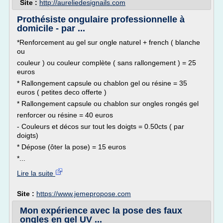
Site :
http://aureliedesignails.com
Prothésiste ongulaire professionnelle à
domicile - par ...
*Renforcement au gel sur ongle naturel + french ( blanche
ou
couleur ) ou couleur complète ( sans rallongement ) = 25
euros
* Rallongement capsule ou chablon gel ou résine = 35
euros ( petites deco offerte )
* Rallongement capsule ou chablon sur ongles rongés gel
renforcer ou résine = 40 euros
- Couleurs et décos sur tout les doigts = 0.50cts ( par
doigts)
* Dépose (ôter la pose) = 15 euros
*...
Lire la suite
Site :
https://www.jemepropose.com
Mon expérience avec la pose des faux
ongles en gel UV ...