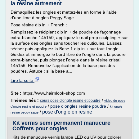
la résine autrement
Démaquillez les ongles et mettez-les en forme à l'aide
d'une lime à ongles Peggy Sage.
Pose résine dip in + French :
Remplissez le récipient dip in + de poudre de façonnage
extra-blanche 145150, appliquez le nail prep sculpting + sur
la surface des ongles sans toucher les cuticules. Laissez
sécher puis appliquez la Base 1 dip in + sur tout l'ongle.
Guidez et immergez le bord libre de l'ongle dans la poudre
extra-blanche, puis plongez l'ongle dans la résine cristal
145156. Renouvelez l'application de la base puis des
poudres. Astuce : si la base a...
Lire la suite
Site :
https://www.hairnlook-shop.com
Thèmes liés :
/
cours pose d'ongle resine et poudre
video de pose
/
pose d'ongles resine poudre
/
d'ongle resine et poudre
kit ongle
pose d'ongle en resine
/
resine peggy sage
Kit vernis semi permanent manucure
Coffrets pour ongles
Kits de manucure vernis lampe LED ou UV pour colorer