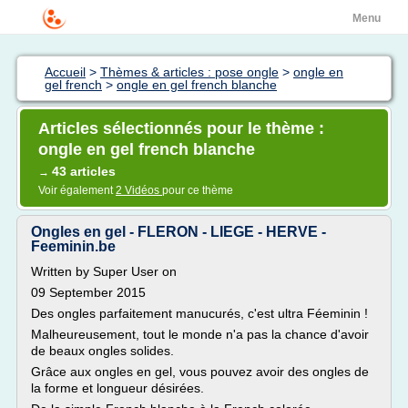
Menu
Accueil
>
Thèmes & articles : pose ongle
>
ongle en
gel french
>
ongle en gel french blanche
Articles sélectionnés pour le thème :
ongle en gel french blanche
43 articles
→
Voir également
2 Vidéos
pour ce thème
Ongles en gel - FLERON - LIEGE - HERVE -
Feeminin.be
Written by Super User on
09 September 2015
Des ongles parfaitement manucurés, c'est ultra Féeminin !
Malheureusement, tout le monde n'a pas la chance d'avoir
de beaux ongles solides.
Grâce aux ongles en gel, vous pouvez avoir des ongles de
la forme et longueur désirées.