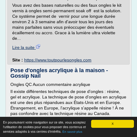
Vous avez des bases naturelles ou des faux ongles le kit
vernis à ongles semi-permanent soak off est la solution.
Ce système permet de vernir pour une longue durée
environ 2 à 3 semaine afin d'avoir tous les jours des
mains parfaites sans vous préoccuper des éventuels
écaillement ou accro. Grace à la lumière ultra violette
de...
Lire la suite
Site :
https://www.toutpourlesongles.com
Pose d'ongles acrylique à la maison -
Gossip Nail
Ongles QC Aucun commentaire acrylique
Il existe différentes techniques de pose d'ongles : résine,
gel et acrylique. La technique de pose d'ongles en acrylique
est une des plus répandues aux États-Unis et en Europe.
Étrangement, en Europe, l'acrylique s'appelle résine ! À ne
pas confondre avec la technique résine au Canada.
Pour faire des ongles acrylique à la maison, vous devez
En poursuivant votre navigation sur ce site, vous acceptez
X
vous procurer un kit acrylique , composé de poudre
l'utilisation de cookies pour vous proposer des contenus et
services adaptés à vos centres d'intérêts.
d'acrylique et de liquide de...
En savoir plus