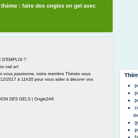
 thème : faire des ongles en gel avec
E D'EMPLOI ?
s nail art
loi vous passionne, notre membre Thiméo vous
Thèm
7/12/2017 à 11h20 pour vous aider à décorer vos
p
p
TION DES GELS | Ongle24®
p
c
av
g
p
f