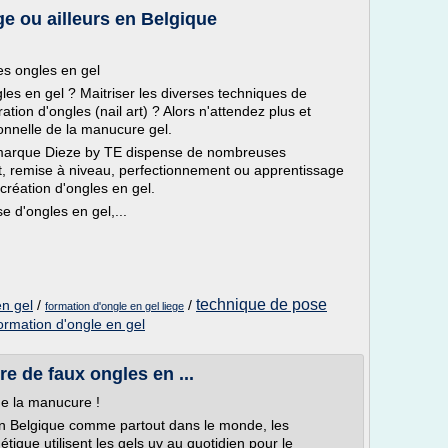
ge ou ailleurs en Belgique
es ongles en gel
es en gel ? Maitriser les diverses techniques de
ation d'ongles (nail art) ? Alors n'attendez plus et
onnelle de la manucure gel.
 marque Dieze by TE dispense de nombreuses
t, remise à niveau, perfectionnement ou apprentissage
création d'ongles en gel.
 d'ongles en gel,...
technique de pose
en gel
/
/
formation d'ongle en gel liege
ormation d'ongle en gel
re de faux ongles en ...
de la manucure !
n Belgique comme partout dans le monde, les
étique utilisent les gels uv au quotidien pour le