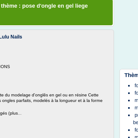
 thème : pose d'ongle en gel liege
Lulu Nails
 MONS
Thèm
f
f
liste du modelage d'onglês en gel ou en résine Cette
m
 ongles parfaits, modelés à la longueur et à la forme
m
gés (plus...
p
be
f
m