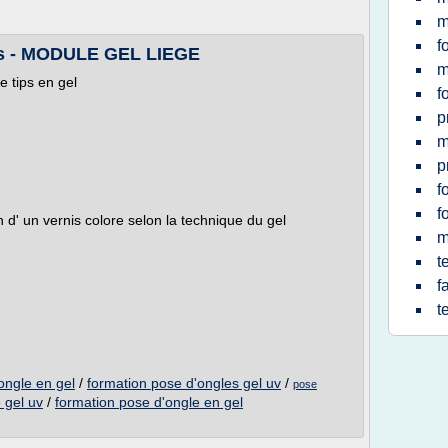
m
f
es - MODULE GEL LIEGE
m
 tips en gel
f
p
m
p
f
f
 d' un vernis colore selon la technique du gel
m
t
f
t
ongle en gel
/
formation pose d'ongles gel uv
/
pose
 gel uv
/
formation pose d'ongle en gel