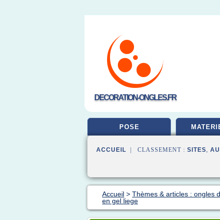
DECORATION-ONGLES.FR
POSE
MATERI
ACCUEIL
| CLASSEMENT :
SITES
,
AU
Accueil
>
Thèmes & articles : ongles 
en gel liege