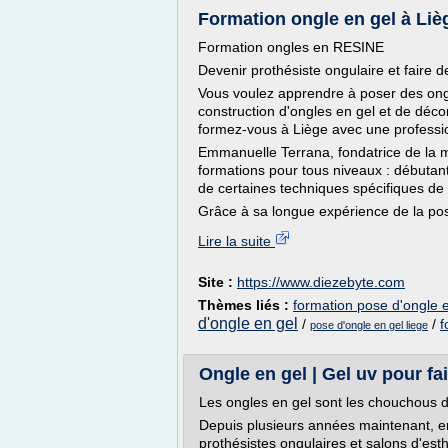
Formation ongle en gel à Liè
Formation ongles en RESINE
Devenir prothésiste ongulaire et faire d
Vous voulez apprendre à poser des ongl
construction d'ongles en gel et de décor
formez-vous à Liège avec une professi
Emmanuelle Terrana, fondatrice de la
formations pour tous niveaux : débutan
de certaines techniques spécifiques de 
Grâce à sa longue expérience de la pose
Lire la suite
Site :
https://www.diezebyte.com
Thèmes liés :
formation pose d'ongle 
d'ongle en gel
/
/
f
pose d'ongle en gel liege
Ongle en gel | Gel uv pour fai
Les ongles en gel sont les chouchous 
Depuis plusieurs années maintenant, e
prothésistes ongulaires et salons d'esth