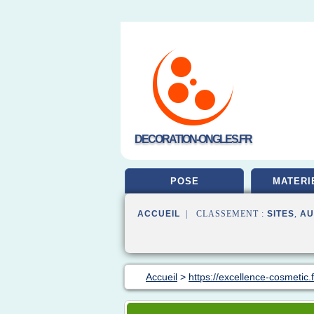
DECORATION-ONGLES.FR
POSE
MATERI
ACCUEIL
| CLASSEMENT :
SITES
,
AU
Accueil
>
https://excellence-cosmetic.f