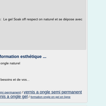
s: Le gel Soak off respect on naturel et se dépose avec
formation esthétique ...
ongle naturel
besoins et de vos...
vernis a ongle semi permanent
semi permanent
/
nis a ongle gel
/
formation ongle en gel en ligne