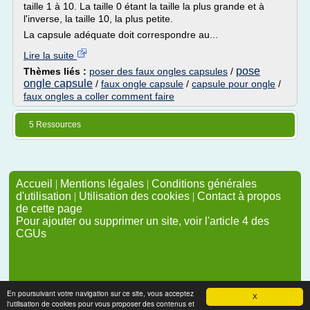
taille 1 à 10. La taille 0 étant la taille la plus grande et à
l'inverse, la taille 10, la plus petite.
La capsule adéquate doit correspondre au...
Lire la suite
pose
Thèmes liés :
poser des faux ongles capsules
/
ongle capsule
/
faux ongle capsule
/
capsule pour ongle
/
faux ongles a coller comment faire
5 Ressources
Accueil
|
Mentions légales
|
Conditions générales
d'utilisation
|
Utilisation des cookies
|
Contact à propos
de cette page
Pour ajouter ou supprimer un site, voir l'article 4 des
CGUs
En poursuivant votre navigation sur ce site, vous acceptez
X
l'utilisation de cookies pour vous proposer des contenus et