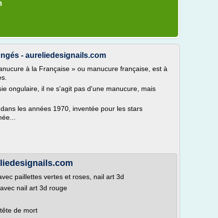
m
ongés - aureliedesignails.com
anucure à la Française » ou manucure française, est à
es.
ie ongulaire, il ne s'agit pas d'une manucure, mais
 dans les années 1970, inventée pour les stars
ée...
eliedesignails.com
ec paillettes vertes et roses, nail art 3d
avec nail art 3d rouge
 tête de mort