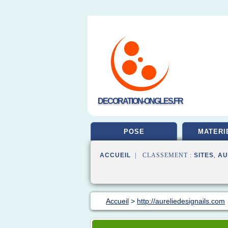
DECORATION-ONGLES.FR
POSE
MATERI
ACCUEIL
| CLASSEMENT :
SITES
,
AU
Accueil
>
http://aureliedesignails.com