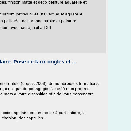
ies, finition matte et déco peinture aquarelle et
uarium petites billes, nail art 3d et aquarelle
 pailletée, nail art one stroke et peinture
rium avec nacre, nail art 3d
ire. Pose de faux ongles et ...
en clientèle (depuis 2008), de nombreuses formations
rt, ainsi que de pédagogie, j'ai créé mes propres
me mets à votre disposition afin de vous transmettre
ésie ongulaire est un métier à part entière, la
du chablon, des capsules...