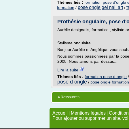
Thèmes liés :
formation pose d'ongle 
pose ongle gel nail art
t
formation
/
/
Prothésie ongulaire, pose d'o
Aurélie designails, formatice , styliste o
Stylisme ongulaire
Bonjour Aurélie et Angélique vous souha
Nous sommes passionnées par la pose d
2008. Nous aimons par dessus...
Lire la suite
Thèmes liés :
formation pose d ongle
pose d ongle
/
pose ongle formation
4 Ressources
Accueil
|
Mentions légales
|
Conditions
Pour ajouter ou supprimer un site, voi