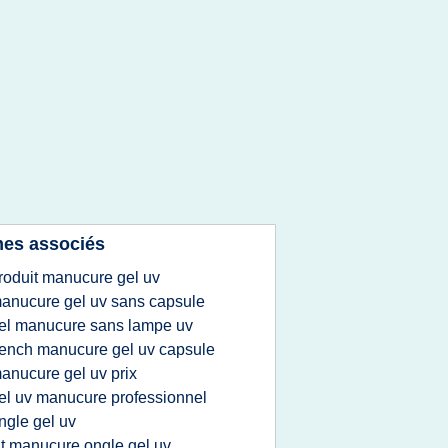
es associés
roduit manucure gel uv
anucure gel uv sans capsule
el manucure sans lampe uv
rench manucure gel uv capsule
anucure gel uv prix
el uv manucure professionnel
ngle gel uv
it manucure ongle gel uv