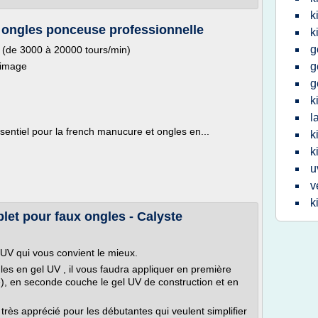
k
x ongles ponceuse professionnelle
k
g
e (de 3000 à 20000 tours/min)
limage
g
g
k
l
sentiel pour la french manucure et ongles en...
k
k
u
v
k
et pour faux ongles - Calyste
 UV qui vous convient le mieux.
les en gel UV , il vous faudra appliquer en première
), en seconde couche le gel UV de construction et en
très apprécié pour les débutantes qui veulent simplifier