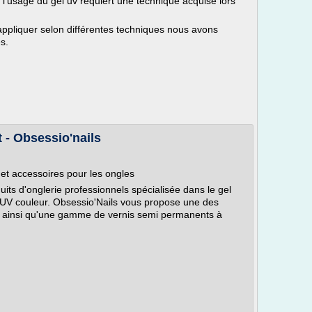
 l'usage du gel uv requiert une technique acquise lors
appliquer selon différentes techniques nous avons
es.
t - Obsessio'nails
et accessoires pour les ongles
ts d'onglerie professionnels spécialisée dans le gel
l UV couleur. Obsessio'Nails vous propose une des
é ainsi qu'une gamme de vernis semi permanents à