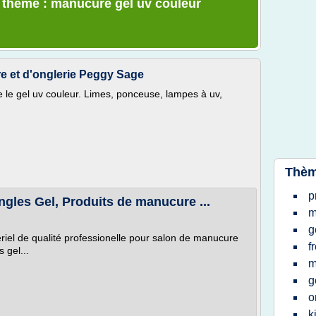
e thème : manucure gel uv couleur
e et d'onglerie Peggy Sage
re le gel uv couleur. Limes, ponceuse, lampes à uv,
Thèm
p
gles Gel, Produits de manucure ...
m
g
el de qualité professionelle pour salon de manucure
f
s gel...
m
g
o
k