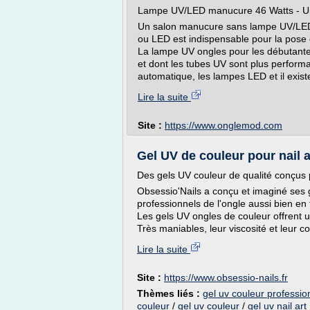
Lampe UV/LED manucure 46 Watts - Un
Un salon manucure sans lampe UV/LED 
ou LED est indispensable pour la pose d
La lampe UV ongles pour les débutante
et dont les tubes UV sont plus perform
automatique, les lampes LED et il exis
Lire la suite
Site :
https://www.onglemod.com
Gel UV de couleur pour nail a
Des gels UV couleur de qualité conçus 
Obsessio'Nails a conçu et imaginé ses
professionnels de l'ongle aussi bien en
Les gels UV ongles de couleur offrent u
Très maniables, leur viscosité et leur c
Lire la suite
Site :
https://www.obsessio-nails.fr
Thèmes liés :
gel uv couleur professio
couleur
/
gel uv couleur
/
gel uv nail art