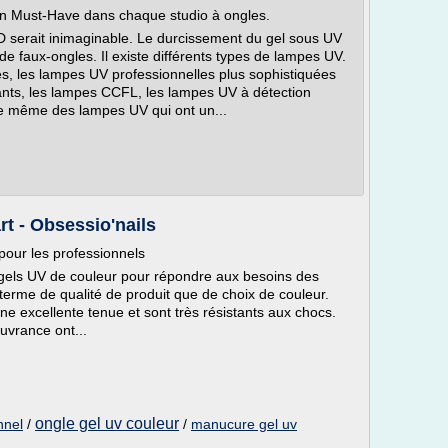
 Must-Have dans chaque studio à ongles.
serait inimaginable. Le durcissement du gel sous UV
e faux-ongles. Il existe différents types de lampes UV.
s, les lampes UV professionnelles plus sophistiquées
ants, les lampes CCFL, les lampes UV à détection
te même des lampes UV qui ont un...
rt - Obsessio'nails
pour les professionnels
 gels UV de couleur pour répondre aux besoins des
 terme de qualité de produit que de choix de couleur.
ne excellente tenue et sont très résistants aux chocs.
ouvrance ont...
ongle gel uv couleur
nnel
/
/
manucure gel uv