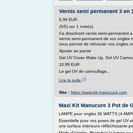
Vernis semi permanent 3 en 
5,99 EUR
(5/5) sur 1 note(s)
Ce dissolvant vernis semi-permanent a 
vernis semi-permanent de vos ongles n
vous permet de retrouver vos ongles na
Ajouter au panier
Gel UV Cover Make Up, Gel UV Camouf
10,99 EUR
Le gel UV de camouflage...
Lire la suite
Site :
https://www.kit-manucure.com
Maxi Kit Manucure 3 Pot de 
LAMPE pour ongles 36 WATTS (4 AMP
Essentielle pour vos poses de gel UV 
une surface intérieure réfléchissante po
Mode d'emploi : Branchez la lampe au c