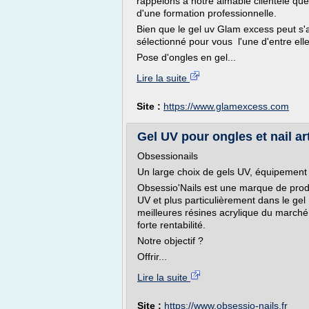
rappelons à notre aimable clientèle que
d'une formation professionnelle.
Bien que le gel uv Glam excess peut s'
sélectionné pour vous l'une d'entre ell
Pose d'ongles en gel...
Lire la suite
Site :
https://www.glamexcess.com
Gel UV pour ongles et nail ar
Obsessionails
Un large choix de gels UV, équipement 
Obsessio'Nails est une marque de produi
UV et plus particulièrement dans le ge
meilleures résines acrylique du march
forte rentabilité.
Notre objectif ?
Offrir...
Lire la suite
Site :
https://www.obsessio-nails.fr