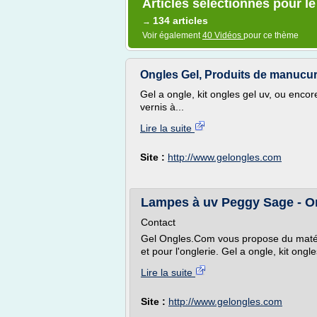
Articles sélectionnés pour l
134 articles
→
Voir également
40 Vidéos
pour ce thème
Ongles Gel, Produits de manucur
Gel a ongle, kit ongles gel uv, ou enco
vernis à...
Lire la suite
Site :
http://www.gelongles.com
Lampes à uv Peggy Sage - On
Contact
Gel Ongles.Com vous propose du matéri
et pour l'onglerie. Gel a ongle, kit ongle
Lire la suite
Site :
http://www.gelongles.com