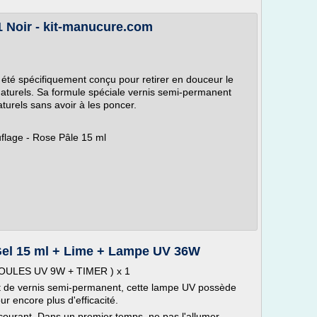
1 Noir - kit-manucure.com
été spécifiquement conçu pour retirer en douceur le
aturels. Sa formule spéciale vernis semi-permanent
turels sans avoir à les poncer.
lage - Rose Pâle 15 ml
Gel 15 ml + Lime + Lampe UV 36W
OULES UV 9W + TIMER ) x 1
et de vernis semi-permanent, cette lampe UV possède
ur encore plus d'efficacité.
ourant. Dans un premier temps, ne pas l'allumer.