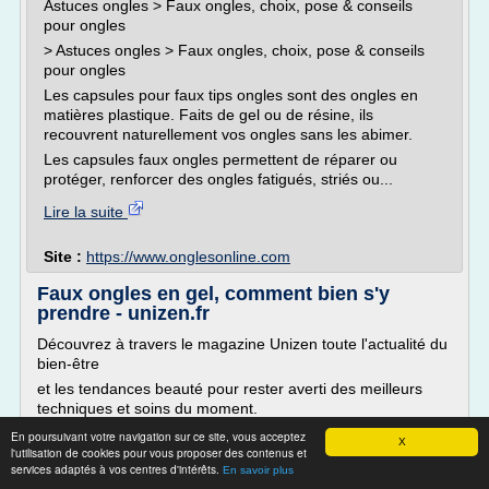
Astuces ongles > Faux ongles, choix, pose & conseils
pour ongles
> Astuces ongles > Faux ongles, choix, pose & conseils
pour ongles
Les capsules pour faux tips ongles sont des ongles en
matières plastique. Faits de gel ou de résine, ils
recouvrent naturellement vos ongles sans les abimer.
Les capsules faux ongles permettent de réparer ou
protéger, renforcer des ongles fatigués, striés ou...
Lire la suite
Site :
https://www.onglesonline.com
Faux ongles en gel, comment bien s'y
prendre - unizen.fr
Découvrez à travers le magazine Unizen toute l'actualité du
bien-être
et les tendances beauté pour rester averti des meilleurs
techniques et soins du moment.
Comment adopter les faux ongles en gel ?
En poursuivant votre navigation sur ce site, vous acceptez
X
l'utilisation de cookies pour vous proposer des contenus et
88
services adaptés à vos centres d'intérêts.
En savoir plus
Zoom sur les faux ongles en gel