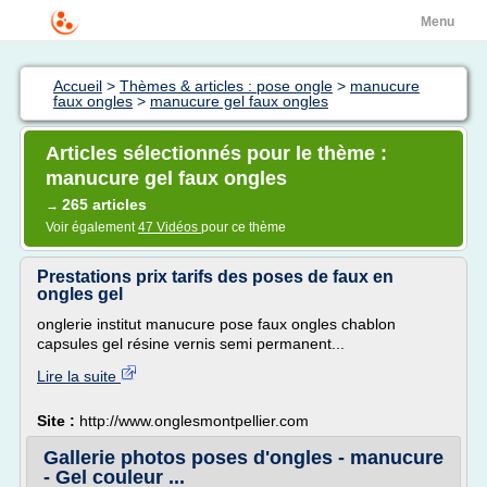
Menu
Accueil
>
Thèmes & articles : pose ongle
>
manucure
faux ongles
>
manucure gel faux ongles
Articles sélectionnés pour le thème :
manucure gel faux ongles
265 articles
→
Voir également
47 Vidéos
pour ce thème
Prestations prix tarifs des poses de faux en
ongles gel
onglerie institut manucure pose faux ongles chablon
capsules gel résine vernis semi permanent...
Lire la suite
Site :
http://www.onglesmontpellier.com
Gallerie photos poses d'ongles - manucure
- Gel couleur ...