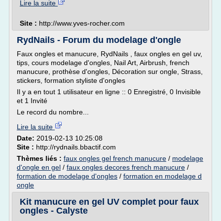
Lire la suite
Site :
http://www.yves-rocher.com
RydNails - Forum du modelage d'ongle
Faux ongles et manucure, RydNails , faux ongles en gel uv,
tips, cours modelage d'ongles, Nail Art, Airbrush, french
manucure, prothèse d'ongles, Décoration sur ongle, Strass,
stickers, formation styliste d'ongles
Il y a en tout 1 utilisateur en ligne :: 0 Enregistré, 0 Invisible
et 1 Invité
Le record du nombre...
Lire la suite
Date:
2019-02-13 10:25:08
Site :
http://rydnails.bbactif.com
Thèmes liés :
faux ongles gel french manucure
/
modelage
d'ongle en gel
/
faux ongles decores french manucure
/
formation de modelage d'ongles
/
formation en modelage d
ongle
Kit manucure en gel UV complet pour faux
ongles - Calyste