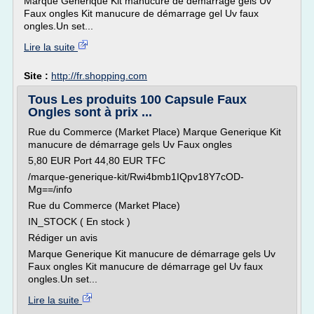
Marque Generique Kit manucure de démarrage gels Uv
Faux ongles Kit manucure de démarrage gel Uv faux
ongles.Un set...
Lire la suite
Site :
http://fr.shopping.com
Tous Les produits 100 Capsule Faux
Ongles sont à prix ...
Rue du Commerce (Market Place) Marque Generique Kit
manucure de démarrage gels Uv Faux ongles
5,80 EUR Port 44,80 EUR TFC
/marque-generique-kit/Rwi4bmb1IQpv18Y7cOD-
Mg==/info
Rue du Commerce (Market Place)
IN_STOCK ( En stock )
Rédiger un avis
Marque Generique Kit manucure de démarrage gels Uv
Faux ongles Kit manucure de démarrage gel Uv faux
ongles.Un set...
Lire la suite