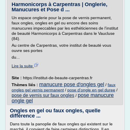
Harmonicorps à Carpentras | Onglerie,
Manucures et Pose d ...
Un espace onglerie pour la pose de vernis permanent,
faux ongles, ongles en gel ou encore des soins
manucures impeccables par les esthéticiennes de l'institut
de beauté Harmonicorps à Carpentras dans le Vaucluse
(84).
Au centre de Carpentras, votre institut de beauté vous
ouvre ses portes
du...
Lire la suite
Site :
https://institut-de-beaute-carpentras.fr
manucure pose d'ongles gel
Thèmes liés :
/
faux
ongles gel vernis permanent
/
pose d'ongle en gel duree
/
pose manucure
pose de vernis sur faux ongles
/
ongle gel
Ongles en gel ou faux ongles, quelle
différence ...
Dans toute la panoplie de faux ongles qui existent sur le
marché, il convient de faire certaines distinctions. Il en