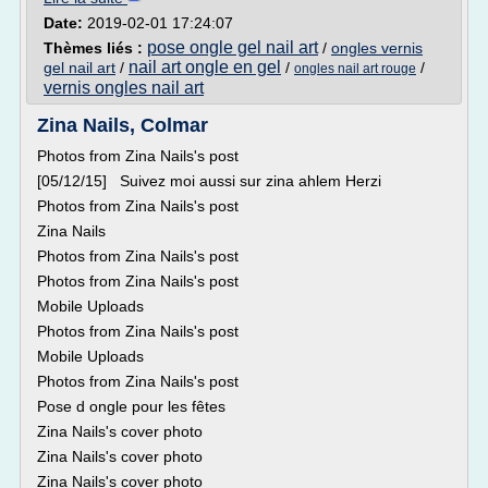
Date:
2019-02-01 17:24:07
pose ongle gel nail art
Thèmes liés :
/
ongles vernis
nail art ongle en gel
gel nail art
/
/
/
ongles nail art rouge
vernis ongles nail art
Zina Nails, Colmar
Photos from Zina Nails's post
[05/12/15] Suivez moi aussi sur zina ahlem Herzi
Photos from Zina Nails's post
Zina Nails
Photos from Zina Nails's post
Photos from Zina Nails's post
Mobile Uploads
Photos from Zina Nails's post
Mobile Uploads
Photos from Zina Nails's post
Pose d ongle pour les fêtes
Zina Nails's cover photo
Zina Nails's cover photo
Zina Nails's cover photo