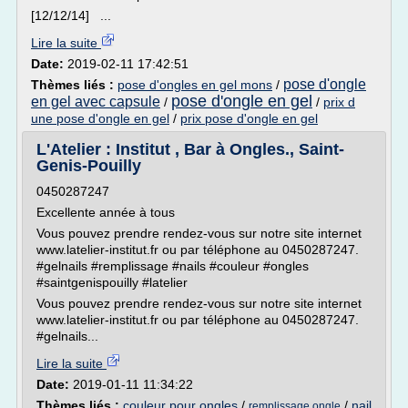
[12/12/14] ...
Lire la suite
Date:
2019-02-11 17:42:51
pose d'ongle
Thèmes liés :
pose d'ongles en gel mons
/
pose d'ongle en gel
en gel avec capsule
/
/
prix d
une pose d'ongle en gel
/
prix pose d'ongle en gel
L'Atelier : Institut , Bar à Ongles., Saint-
Genis-Pouilly
0450287247
Excellente année à tous
Vous pouvez prendre rendez-vous sur notre site internet
www.latelier-institut.fr ou par téléphone au 0450287247.
#gelnails #remplissage #nails #couleur #ongles
#saintgenispouilly #latelier
Vous pouvez prendre rendez-vous sur notre site internet
www.latelier-institut.fr ou par téléphone au 0450287247.
#gelnails...
Lire la suite
Date:
2019-01-11 11:34:22
Thèmes liés :
couleur pour ongles
/
/
nail
remplissage ongle